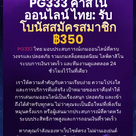
PG333 คาสิโน
ออนไลน์ ไทย: รับ
โบนัสสมัครสมาชิก
฿350
PG333
ไทย มอบประสบการณ์เกมออนไลน์ที่ครบ
วงจรและปลอดภัย รวมเกมสล็อตยอดนิยม ไลฟ์คาสิโน
ระบบการเงินรวดเร็ว และทีมงานดูแลตลอด 24
ชั่วโมงไว้ในที่เดียว
เราให้ความสำคัญกับความเรียบง่าย ความโปร่งใส
และการบริการที่แท้จริง เป้าหมายของเราคือทำให้
การเล่นเกมออนไลน์เป็นเรื่องสนุก ปลอดภัย และเข้า
ถึงได้สำหรับทุกคน ไม่ว่าคุณจะเป็นมือใหม่ที่เพิ่งเริ่ม
หมุนครั้งแรก หรือผู้เล่นมากประสบการณ์ที่คาดหวัง
ระบบประสิทธิภาพสูงและการถอนเงินที่รวดเร็ว
หากคุณกำลังมองหาเว็บไซต์ตรง ไม่ผ่านเอเย่นต์