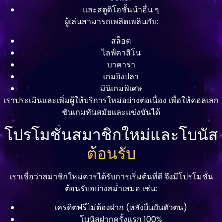
และสตูดิโอชั้นนำอื่น ๆ
ผู้เล่นสามารถเพลิดเพลินกับ:
สล็อต
ไลฟ์คาสิโน
บาคาร่า
เกมยิงปลา
มินิเกมพิเศษ
เราประเมินและเพิ่มผู้ให้บริการใหม่อย่างต่อเนื่อง เพื่อให้คอลเลก
ชันเกมทันสมัยและแข่งขันได้
โปรโมชั่นสมาชิกใหม่และโบนัส
ต้อนรับ
เราเชื่อว่าสมาชิกใหม่ควรได้รับการเริ่มต้นที่ดี จึงมีโปรโมชั่น
ต้อนรับอย่างสม่ำเสมอ เช่น:
เครดิตฟรีไม่ต้องฝาก (หลังยืนยันตัวตน)
โบนัสฝากครั้งแรก 100%