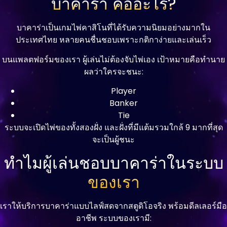
บาคาร่า คืออะไร?
บาคาร่าเป็นเกมไพ่คาสิโนที่ได้รับความนิยมอย่างมากใน
ประเทศไทย หลายคนชื่นชอบเพราะกติกาง่ายและเล่นเร็ว
บนแพลตฟอร์มของเรา ผู้เล่นไม่ต้องจับไพ่เอง เป้าหมายคือทำนาย
ผลว่าใครจะชนะ:
Player
Banker
Tie
ระบบจะเปิดไพ่ของทั้งสองฝั่ง และฝั่งที่มีแต้มรวมใกล้ 9 มากที่สุด
จะเป็นผู้ชนะ
ทำไมผู้เล่นชอบบาคาร่าในระบบ
ของเรา
เราให้บริการบาคาร่าแบบไลฟ์สดจากสตูดิโอจริง พร้อมดีลเลอร์มือ
อาชีพ ระบบของเรามี: