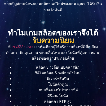
หากสัญลักษณ์ตรงตามกติกาเพย์ไลน์ของเกม คุณจะได้รับเงิน
รางวัลทันที
ทำไมเกมสล็อตของเราจึงได้
รับความนิยม
ที่
PG333 Slots
เราคัดเลือกผู้ให้บริการสล็อตที่มีชื่อเสียง
ด้านกราฟิกคุณภาพ ระบบลื่นไหล และโบนัสที่คุ้มค่า หมวด
สล็อตของเราประกอบด้วย:
สล็อต 3 วงล้อแบบคลาสสิก
วิดีโอสล็อต 5 วงล้อสมัยใหม่
ฟีเจอร์ฟรีสปิน
โบนัสตัวคูณ
เกมแจ็คพอตโปรเกรสซีฟ
มินิเกมโบนัส
สล็อตค่า RTP สูง