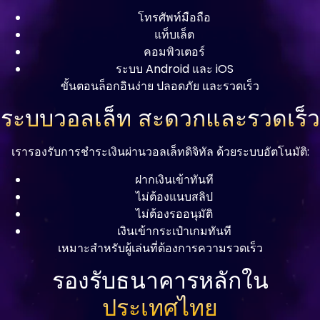
โทรศัพท์มือถือ
แท็บเล็ต
คอมพิวเตอร์
ระบบ Android และ iOS
ขั้นตอนล็อกอินง่าย ปลอดภัย และรวดเร็ว
ระบบวอลเล็ท สะดวกและรวดเร็ว
เรารองรับการชำระเงินผ่านวอลเล็ทดิจิทัล ด้วยระบบอัตโนมัติ:
ฝากเงินเข้าทันที
ไม่ต้องแนบสลิป
ไม่ต้องรออนุมัติ
เงินเข้ากระเป๋าเกมทันที
เหมาะสำหรับผู้เล่นที่ต้องการความรวดเร็ว
รองรับธนาคารหลักใน
ประเทศไทย