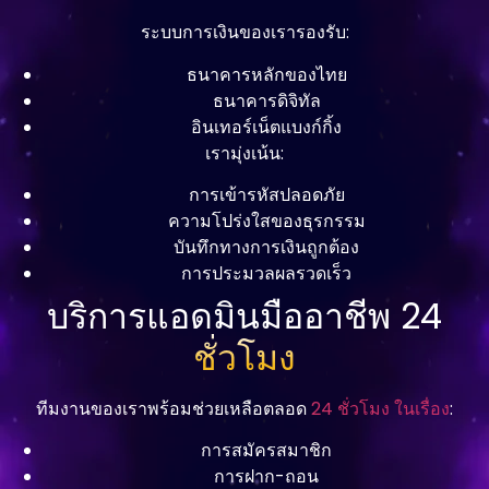
ระบบการเงินของเรารองรับ:
ธนาคารหลักของไทย
ธนาคารดิจิทัล
อินเทอร์เน็ตแบงก์กิ้ง
เรามุ่งเน้น:
การเข้ารหัสปลอดภัย
ความโปร่งใสของธุรกรรม
บันทึกทางการเงินถูกต้อง
การประมวลผลรวดเร็ว
บริการแอดมินมืออาชีพ 24
ชั่วโมง
ทีมงานของเราพร้อมช่วยเหลือตลอด
24 ชั่วโมง ในเรื่อง
:
การสมัครสมาชิก
การฝาก-ถอน