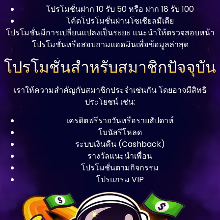
โปรโมชั่นฝาก 10 รับ 50 หรือ ฝาก 18 รับ 100
โค้ดโปรโมชั่นผ่านโซเชียลมีเดีย
โปรโมชั่นมีการเปลี่ยนแปลงเป็นระยะ แนะนำให้ตรวจสอบหน้า
โปรโมชั่นหรือสอบถามแอดมินเพื่อข้อมูลล่าสุด
โปรโมชั่นสำหรับสมาชิกปัจจุบัน
เราให้ความสำคัญกับสมาชิกประจำเช่นกัน โดยอาจมีสิทธิ
ประโยชน์ เช่น:
เครดิตฟรีรายวันหรือรายสัปดาห์
โบนัสรีโหลด
ระบบเงินคืน (Cashback)
รางวัลแนะนำเพื่อน
โปรโมชั่นตามกิจกรรม
โปรแกรม VIP