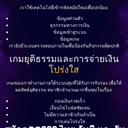
เราใช้เทคโนโลยีเข้ารหัสสมัยใหม่เพื่อปกป้อง:
ข้อมูลส่วนตัว
ธุรกรรมทางการเงิน
ข้อมูลเข้าสู่ระบบ
ข้อมูลเกม
เรายังมีระบบตรวจสอบภายในเพื่อป้องกันกิจกรรมผิดปกติ
เกมยุติธรรมและการจ่ายเงิน
โปร่งใส
เกมของเราทำงานภายใต้ระบบสุ่มที่ได้รับการรับรอง เพื่อให้
ผลลัพธ์ยุติธรรม สมาชิกจำนวนมากชื่นชมในเรื่อง:
ถอนเงินรวดเร็ว
เงื่อนไขโบนัสชัดเจน
ไม่มีความล่าช้าเกินจำเป็น
การเล่นโปร่งใส